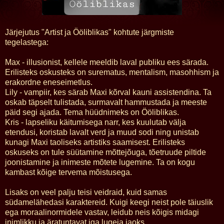
Järjejutus "Artist ja Ööliblikas" kohtute järgmiste
tegelastega:
Max - illusionist, kellele meeldib laval publiku ees särada.
Erilisteks oskusteks on surematus, mentalism, masohhism ja
erakordne eneseimetlus.
Lily - vampiir, kes särab Maxi kõrval kauni assistendina. Ta
oskab täpselt tulistada, surmavalt hammustada ja meeste
päid segi ajada. Tema hüüdnimeks on Ööliblikas.
Kris - lapseliku käitumisega narr, kes kuulutab välja
etendusi, koristab lavalt verd ja muud sodi ning unistab
kunagi Maxi taoliseks artistiks saamisest. Erilisteks
oskuseks on tule süütamine mõttejõuga, tõetruude piltide
joonistamine ja inimeste mõtete lugemine. Ta on kogu
kambast kõige tervema mõistusega.
Lisaks on veel palju teisi veidraid, kuid samas
südamelähedasi karaktereid. Kuigi keegi neist pole täiuslik
ega moraalinormidele vastav, leidub neis kõigis midagi
inimlikku ja äratuntavat iga lugeja jaoks.